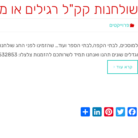
שולחנות קק"ל רגילים או מ
r
k
t
t
e
e
e
e
t
b
d
r
e
o
פרוייקטים
I
e
r
o
n
s
k
למוסכים, לבתי הקפה,לבתי הספר ועוד… שהזמינו לפני החג שולחנות ק
t
וגדלים שונים תהנו ואנחנו תמיד לשרותכם להזמנות צלצלו: 0522532853​
קרא עוד
S
L
P
T
F
h
i
i
w
a
a
n
n
i
c