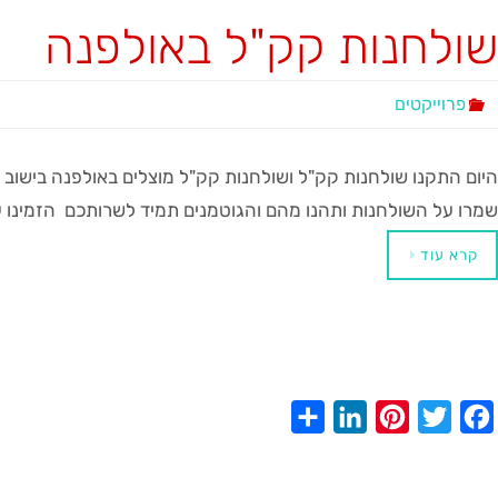
שולחנות קק"ל באולפנה
פרוייקטים
היום התקנו שולחנות קק"ל ושולחנות קק"ל מוצלים באולפנה בישוב נו
שמרו על השולחנות ותהנו מהם והגוטמנים תמיד לשרותכם ​ הזמינו עכ
קרא עוד
S
L
P
T
F
h
i
i
w
a
a
n
n
i
c