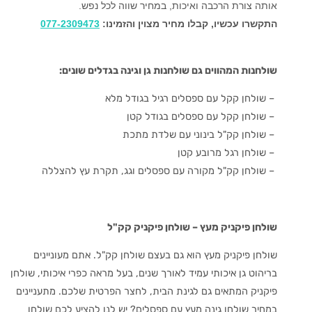
אותה צורת הרכבה ואיכות, במחיר שווה לכל נפש.
התקשרו עכשיו, קבלו מחיר מצוין והזמינו:
077-2309473
שולחנות המהווים גם שולחנות גן וגינה בגדלים שונים:
– שולחן קקל עם ספסלים רגיל בגודל מלא
– שולחן קקל עם ספסלים בגודל קטן
– שולחן קק"ל בינוני עם שלדת מתכת
– שולחן רגל מרובע קטן
– שולחן קק"ל מקורה עם ספסלים וגג, תקרת עץ להצללה
שולחן פיקניק מעץ – שולחן פיקניק קק"ל
שולחן פיקניק מעץ הוא גם בעצם שולחן קק"ל.
אתם מעוניינים
בריהוט גן איכותי עמיד לאורך שנים, בעל מראה כפרי איכותי, שולחן
פיקניק המתאים גם לגינת הבית, לחצר הפרטית שלכם. מתעניינים
במחיר שולחן גינה מעץ עם ספסלים? יש לנו להציע לכם שולחן