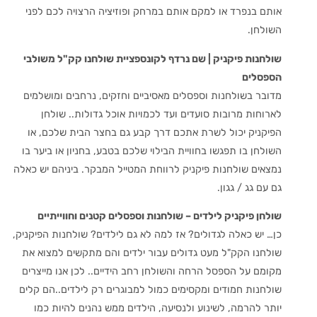
אותם בנפרד או למקם אותם במרחק ופוזיציה הרצויה לכם לפני
השולחן.
שולחנות פיקניק | שם נרדף לקונספציית שולחנו קק"ל משולבי
הספסלים
מדובר בשולחנות וספסלים מאסיביים וחזקים, נרחבים ומושלמים
לארוחות מרובות סועדים ועד לכמויות אוכל גדולות.. שולחן
הפיקניק יכול לשרת אתכם דרך קבע גם בחצר הבית שלכם, או
השולחן בו תפגשו בחוויית הבילוי שלכם בטבע, בחניון או ביער בו
נמצאים שולחנות פיקניק לרווחת המטייל המבקר. ביניהם יש כאלה
גם עם גג / גגון.
שולחן פיקניק לילדי
ם – שולחנות וספסלים קטנים וחווייתיים
כן… יש כאלה לגדולים? אז למה לא גם לילדים? שולחנות הפיקניק,
שולחנו הקק"ל מעט גדולים עבור ילדים והם מתקשים למצוא את
מקומם על הספסל הרחה והשולחן רחב הידיים.. לכן אנו מייצרים
שולחנות חמודים ומקסימים כמול למבוגרים רק לילדים..הם קלים
יותר להרמה, לשינוע ולנסיעה, הילדים ממש נהנים להיות כמו