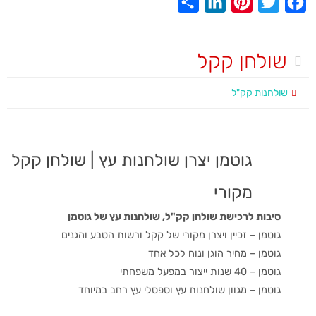
S
L
P
T
F
h
i
i
w
a
a
n
n
i
c
שולחן קקל
r
k
t
t
e
e
e
e
t
b
שולחנות קק"ל
d
r
e
o
I
e
r
o
n
s
k
גוטמן יצרן שולחנות עץ | שולחן קקל
t
מקורי
סיבות לרכישת שולחן קק"ל, שולחנות עץ של גוטמן
גוטמן – זכיין ויצרן מקורי של קקל ורשות הטבע והגנים
גוטמן – מחיר הוגן ונוח לכל אחד
גוטמן – 40 שנות ייצור במפעל משפחתי
גוטמן – מגוון שולחנות עץ וספסלי עץ רחב במיוחד