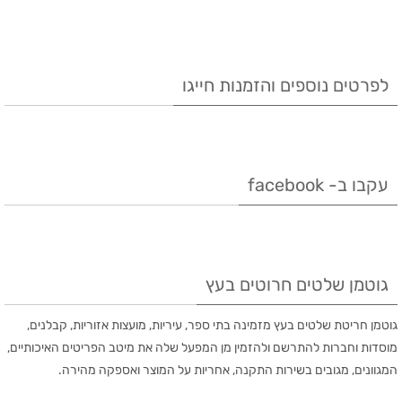
a
n
n
i
c
r
k
t
t
e
e
e
e
t
b
לפרטים נוספים והזמנות חייגו
d
r
e
o
I
e
r
o
n
s
k
עקבו ב- facebook
t
גוטמן שלטים חרוטים בעץ
גוטמן חריטת שלטים בעץ מזמינה בתי ספר, עיריות, מועצות אזוריות, קבלנים,
מוסדות וחברות להתרשם ולהזמין מן המפעל שלה את מיטב הפריטים האיכותיים,
המגוונים, מגובים בשירות התקנה, אחריות על המוצר ואספקה מהירה.