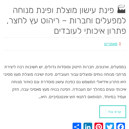
a
n
n
i
c
🏭 פינת עישון מוצלת ופינת מנוחה
r
k
t
t
e
למפעלים וחברות – ריהוט עץ לחצר,
e
e
e
t
b
פתרון איכותי לעובדים
d
r
e
o
I
e
r
o
מאמרים
n
s
k
t
במפעלים, ארגונים, חברות הייטק ומוסדות גדולים, יש חשיבות רבה ליצירת
מרחבי מנוחה נוחים ומוצלים עבור העובדים. פינת ישיבה מוצלת מעץ מסיבי
היא פתרון אידיאלי המשמש גם כפינת עישון מוסדרת וגם כאזור מנוחה
איכותי ונעים במהלך יום העבודה. הפינה בנויה מעץ מאסיבי עבה, חזק
ועמיד במיוחד, המותאם לתנאי חוץ אינטנסיביים. היא…
קרא עוד
S
L
P
T
F