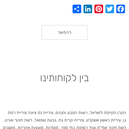
S
L
P
T
F
h
i
i
w
a
a
n
n
i
c
להמשך
r
k
t
t
e
e
e
e
t
b
d
r
e
o
I
e
r
o
n
s
k
בין לקוחותינו
t
הקרן הקיימת לישראל, רשות הטבע והגנים, עיריית נס ציונה עיריית רמת
גן, עיריית ראשון אשקלון, עיריית קרית גת, גבעת שמואל, רשת חינוך אורט,
רשת חינוך אמי"ת ועוד רשימת בתי ספר, מוסדות, מועצות אזוריות, מושבים