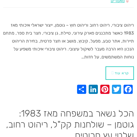
מאמרים
ריהוט ציבורי, ריהוט רחוב וריהוט חוץ – גוטמן, ייצור ישראלי איכותי מאז
1983 כאשר מתכננים פארק עירוני, טיילת, גן ציבורי, חצר בית ספר, מתחם
תיירות, אתר טבע, מפעל, קיבוץ, מושב או חצר פרטית, בחירת הריהוט
הנכון היא הרבה מעבר לשיקול עיצובי. ריהוט ציבורי איכותי משפיע על
נוחות המשתמשים, על חזות…
קרא עוד
S
L
P
T
F
h
i
i
w
a
a
n
n
i
c
הכל נשאר במשפחה מאז 1983:
r
k
t
t
e
גוטמן – שולחנות קק"ל, ריהוט רחוב,
e
e
e
t
b
שלטי עץ חרוטים
d
r
e
o