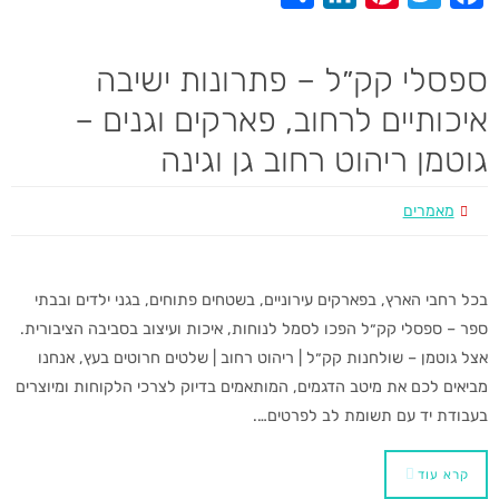
h
i
i
w
a
a
n
n
i
c
ספסלי קק״ל – פתרונות ישיבה
r
k
t
t
e
איכותיים לרחוב, פארקים וגנים –
e
e
e
t
b
גוטמן ריהוט רחוב גן וגינה
d
r
e
o
I
e
r
o
מאמרים
n
s
k
t
בכל רחבי הארץ, בפארקים עירוניים, בשטחים פתוחים, בגני ילדים ובבתי
ספר – ספסלי קק״ל הפכו לסמל לנוחות, איכות ועיצוב בסביבה הציבורית.
אצל גוטמן – שולחנות קק״ל | ריהוט רחוב | שלטים חרוטים בעץ, אנחנו
מביאים לכם את מיטב הדגמים, המותאמים בדיוק לצרכי הלקוחות ומיוצרים
בעבודת יד עם תשומת לב לפרטים….
קרא עוד