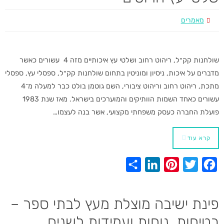
I
e
r
o
מאמרים
n
s
k
t
שולחנות קק״ל, ריהוט רחוב ושלטי עץ איכותיים מזה 4 עשורים כאשר
מדברים על איכות, ניסיון ומוניטין בתחום שולחנות קק״ל, ספסלי עץ, ספסלי
מתכת, ריהוט רחוב וריהוט ציבורי, השם גוטמן בולט כבר למעלה מ־4
עשורים כאחד השמות הוותיקים והמוערכים בישראל. מאז שנת 1983
פועלת החברה כעסק משפחתי מקצועי, אשר בנה לעצמו…
קרא עוד
S
L
P
T
F
h
i
i
w
a
a
n
n
i
c
פינת ישיבה מוצלת מעץ לבתי ספר –
r
k
t
t
e
בטיחות, נוחות ועמידות לשנים