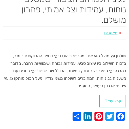
e
e
e
t
b
נוחות, עמידות וצל אמיתי, פתרון
d
r
e
o
מושלם.
I
e
r
o
n
s
k
מאמרים
t
שולחן עץ מוצל הוא אחד מפריטי ריהוט העץ לחצר המבוקשים ביותר,
בזכות השילוב בין עיצוב טבעי, עמידות גבוהה ושימושיות רחבה. מדובר
במבנה עץ מסיבי, יציב וחזק במיוחד, הכולל שני ספסלי עץ רחבים עם
משענות גב נוחות, המחוברים לשולחן משני צדדיו. מעל הכול מותקן גג עץ
איכותי או גגון מעוצב, המעניק…
קרא עוד
S
L
P
T
F
h
i
i
w
a