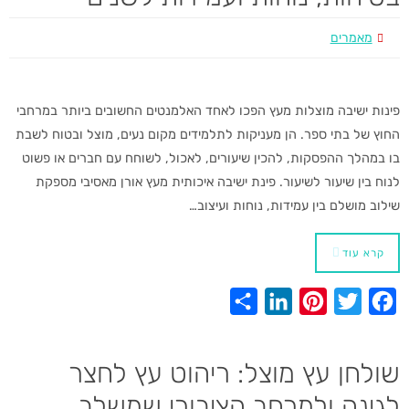
e
e
e
t
b
d
r
e
o
מאמרים
I
e
r
o
n
s
k
t
פינות ישיבה מוצלות מעץ הפכו לאחד האלמנטים החשובים ביותר במרחבי
החוץ של בתי ספר. הן מעניקות לתלמידים מקום נעים, מוצל ובטוח לשבת
בו במהלך ההפסקות, להכין שיעורים, לאכול, לשוחח עם חברים או פשוט
לנוח בין שיעור לשיעור. פינת ישיבה איכותית מעץ אורן מאסיבי מספקת
שילוב מושלם בין עמידות, נוחות ועיצוב…
קרא עוד
S
L
P
T
F
h
i
i
w
a
a
n
n
i
c
שולחן עץ מוצל: ריהוט עץ לחצר
r
k
t
t
e
לגינה ולמרחב הציבורי שמשלב