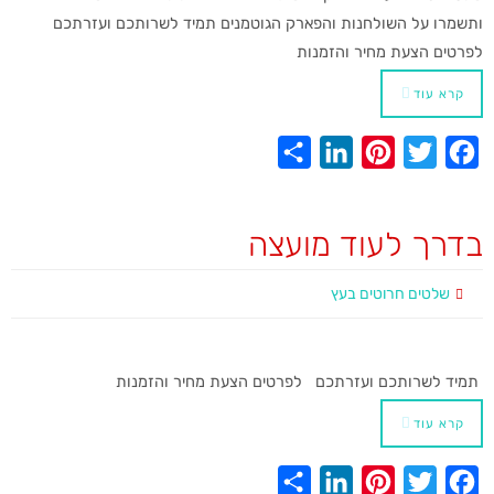
ותשמרו על השולחנות והפארק הגוטמנים תמיד לשרותכם ועזרתכם
לפרטים הצעת מחיר והזמנות
קרא עוד
S
L
P
T
F
h
i
i
w
a
a
n
n
i
c
בדרך לעוד מועצה
r
k
t
t
e
e
e
e
t
b
שלטים חרוטים בעץ
d
r
e
o
I
e
r
o
​ תמיד לשרותכם ועזרתכם לפרטים הצעת מחיר והזמנות
n
s
k
t
קרא עוד
S
L
P
T
F