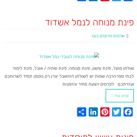
h
i
i
w
a
a
n
n
i
c
פינת מנוחה לנמל אשדוד
r
k
t
t
e
e
e
e
t
b
שלטים חרוטים בעץ
d
r
e
o
I
e
r
o
n
s
k
שולחן מוצל, פינת עישון, פינת מנוחה, פינת שתיה / אוכל, פינת לימוד
t
לבתי ספרהרבה שמות יש לשולחן הזהאבל יצרן רק גוטמן תמיד לשרותכם
ועזרתכם לפרטים הצעת מחיר והזמנות
קרא עוד
S
L
P
T
F
h
i
i
w
a
a
n
n
i
c