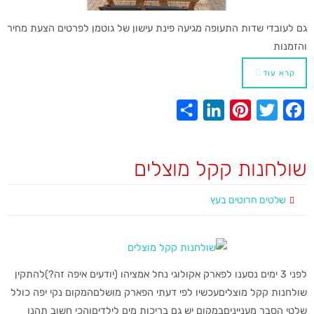
גם לעובדי שדות התעופה מגיעה פינת עישון של גוטמן לפרטים הצעת מחיר
והזמנות
קרא עוד
S
L
P
T
F
h
i
i
w
a
a
n
n
i
c
שולחנות קקל מוצלים
r
k
t
t
e
e
e
e
t
b
שלטים חרוטים בעץ
d
r
e
o
I
e
r
o
n
s
k
לפני 3 ימים נסענו לפארק אקולוגי נחל אמציהו (יודעים איפה זה?)להתקין
t
שולחנות קקל מוצליםעכשיו לפי דעתי הפארק מושלםהמקום נקי יפה כולל
שלטי הסבר מענייניםבמקום יש גם בריכות מים לילדיםוהכי חשוב תהנו