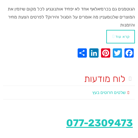
n
s
k
הגוטמנים גם בכרמיאלאף אחד לא יפחיד אותנונגיע לכל מקום שיזמין את
t
המוצרים שלנומעניין מה אומרים על הסגול והירוק? לפרטים הצעת מחיר
והזמנות
קרא עוד
S
L
P
T
F
h
i
i
w
a
a
n
n
i
c
לוח מודעות
r
k
t
t
e
e
e
e
t
b
שלטים חרוטים בעץ
d
r
e
o
I
e
r
o
n
s
k
077-2309473
t