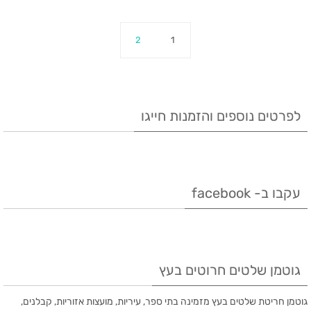
a
n
n
i
c
r
k
t
t
e
2
1
e
e
e
t
b
d
r
e
o
I
e
r
o
לפרטים נוספים והזמנות חייגו
n
s
k
t
עקבו ב- facebook
גוטמן שלטים חרוטים בעץ
גוטמן חריטת שלטים בעץ מזמינה בתי ספר, עיריות, מועצות אזוריות, קבלנים,