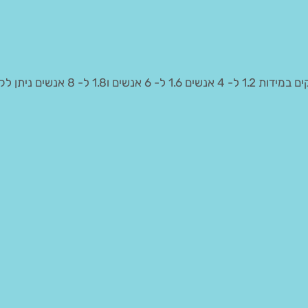
שולחנות קק"ל של הגוטמנים גם במסעדות שולחנות עץ נוחים וחזקים במידות 1.2 ל- 4 אנשים 6