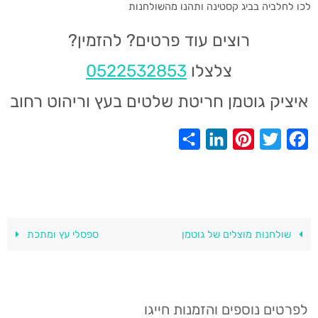
לכו לחלביה בביג קסטינה ותהנו מהשולחנות
רוצים עוד פרטים? להזמין?
צלצלו
0522532853
איציק גוטמן חריטת שלטים בעץ וריהוט רחוב
S
L
P
T
F
h
i
i
w
a
a
n
n
i
c
r
k
t
t
e
e
e
e
t
b
שולחנות מוצלים של גוטמן
ספסלי עץ ומתכת
d
r
e
o
I
e
r
o
n
s
k
לפרטים נוספים והזמנות חייגו
t